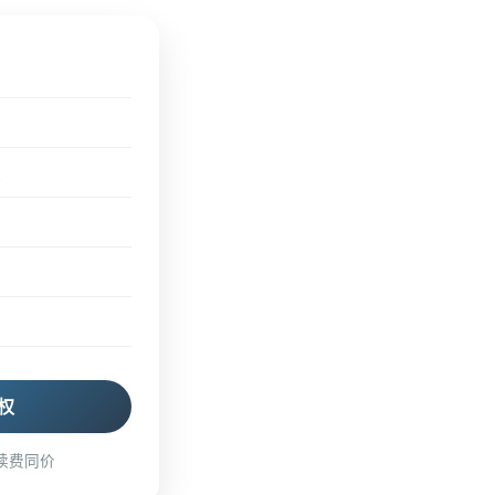
）
录
权
续费同价