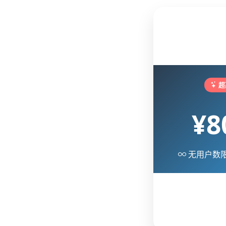
超
¥8
无用户数限